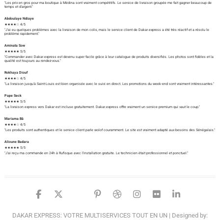
"Les prix en gros pour ma boutique à Médina sont vraiment compétitifs. Le service de livraison groupée me fait gagner beaucoup de
temps et d'argent."
Abdoulaye Ndiaye
★★★★☆ 4/5
"J'ai eu quelques problèmes avec la livraison de mon colis, mais le service client de Dakar.express a été très réactif et a résolu le
problème rapidement."
Aminata Sow
★★★★★ 5/5
"Commander avec Dakar.express est devenu super facile grâce à leur catalogue de produits diversifiés. Les photos sont fidèles et la
qualité est toujours au rendez-vous."
Rokhaya Diouf
★★★★☆ 4/5
"La livraison jusqu'à Saint-Louis est bien organisée avec le suivi en direct. Les promotions du week-end sont vraiment intéressantes."
Pape Seck
★★★★★ 5/5
"La livraison express vers Dakar est incluse gratuitement. Dakar.express offre vraiment un service premium qui vaut le coup."
Mariama Bâ
★★★★☆ 4/5
"Les produits sont authentiques et le service client parle wolof couramment. Le site est vraiment adapté aux besoins des Sénégalais."
Alioune Badara
★★★★★ 5/5
"J'ai reçu ma commande en 24h à Rufisque avec l'installation gratuite. Le technicien était professionnel et ponctuel."
facebook
twitter
google
pinterest
dribbble
instagram
flickr
linked
DAKAR EXPRESS: VOTRE MULTISERVICES TOUT EN UN
| Designed by: