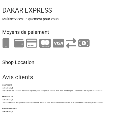
DAKAR EXPRESS
Multiservices uniquement pour vous
Moyens de paiement
Shop Location
Avis clients
Awa Traoré
★★★★★ 5/5
"J'ai utilisé les services de Dakar.express pour envoyer un colis à mon frère à l'étranger. Le service a été rapide et sécurisé."
Mamadou Ba
★★★★☆ 4/5
"J'ai commandé des produits avec la livraison à Dakar. Les délais ont été respectés et le personnel a été très professionnel."
Fatoumata Diarra
★★★★★ 5/5