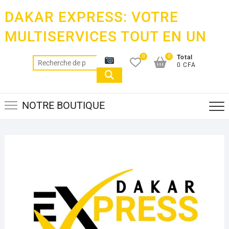
Skip
DAKAR EXPRESS: VOTRE
to
content
MULTISERVICES TOUT EN UN
0
0
Total
Recherche
0 CFA
pour :
NOTRE BOUTIQUE