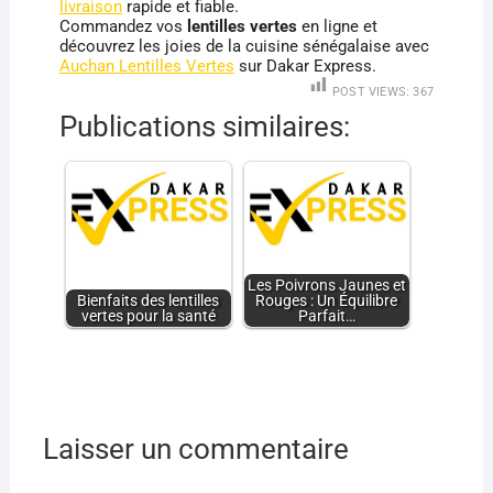
livraison
rapide et fiable.
Commandez vos
lentilles vertes
en ligne et
découvrez les joies de la cuisine sénégalaise avec
Auchan Lentilles Vertes
sur Dakar Express.
POST VIEWS:
367
Publications similaires:
Les Poivrons Jaunes et
Bienfaits des lentilles
Rouges : Un Équilibre
vertes pour la santé
Parfait…
Laisser un commentaire