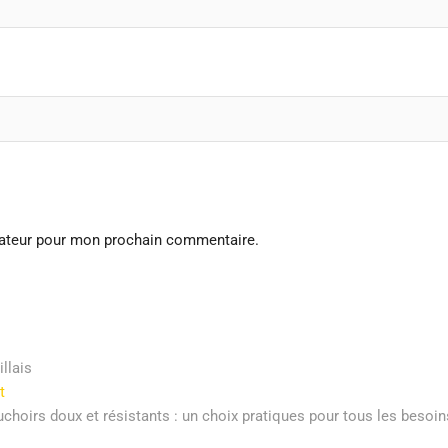
gateur pour mon prochain commentaire.
llais
Next
t
post:
choirs doux et résistants : un choix pratiques pour tous les besoin