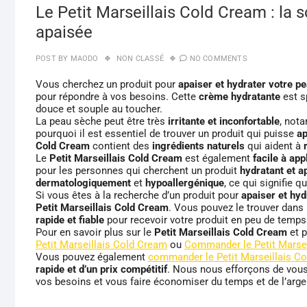
Le Petit Marseillais Cold Cream : la 
apaisée
POST BY
MAODO
NON CLASSÉ
NO COMMENTS
Vous cherchez un produit pour
apaiser et hydrater votre p
pour répondre à vos besoins. Cette
crème hydratante
est s
douce et souple au toucher.
La peau sèche peut être très
irritante et inconfortable
, not
pourquoi il est essentiel de trouver un produit qui puisse
ap
Cold Cream
contient des
ingrédients naturels
qui aident à
Le
Petit Marseillais Cold Cream
est également
facile à app
pour les personnes qui cherchent un produit
hydratant et a
dermatologiquement
et
hypoallergénique
, ce qui signifie qu
Si vous êtes à la recherche d’un produit pour
apaiser et hy
Petit Marseillais Cold Cream
. Vous pouvez le trouver dans
rapide et fiable
pour recevoir votre produit en peu de temps
Pour en savoir plus sur le
Petit Marseillais Cold Cream
et p
Petit Marseillais Cold Cream
ou
Commander le Petit Marse
Vous pouvez également
commander le Petit Marseillais C
rapide et d’un prix compétitif
. Nous nous efforçons de vous 
vos besoins et vous faire économiser du temps et de l’arge