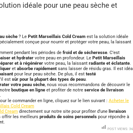
solution idéale pour une peau sèche et
eau sèche
? Le
Petit Marseillais Cold Cream
est la solution idéale
pécialement conçue pour nourrir et protéger votre peau, la laissant
amment pendant les périodes de
froid et de sécheresse
. C’est
aiser et hydrater
votre peau en profondeur. Le
Petit Marseillais
réparer et à régénérer
votre peau, la laissant
radiante et éclatante
.
liquer
et
absorbe rapidement
sans laisser de résidu gras. Il est idéa
paisant
pour leur peau sèche. De plus, il est
testé
’il est
sûr pour la plupart des types de peau
.
drater votre peau sèche
, nous vous recommandons de découvrir le
 notre
boutique en ligne
et profiter de notre
service de livraison
.
our le commander en ligne, cliquez sur le lien suivant :
Acheter le
illais Cold Cream
old Cream
directement sur notre site pour profiter d’une
livraison
offrir les meilleurs
produits de soins personnels
pour répondre à
nt.
POST VIEWS:
36