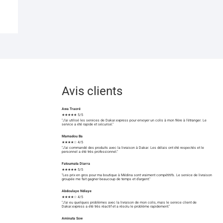
Avis clients
Awa Traoré
★★★★★ 5/5
"J'ai utilisé les services de Dakar.express pour envoyer un colis à mon frère à l'étranger. Le
service a été rapide et sécurisé."
Mamadou Ba
★★★★☆ 4/5
"J'ai commandé des produits avec la livraison à Dakar. Les délais ont été respectés et le
personnel a été très professionnel."
Fatoumata Diarra
★★★★★ 5/5
"Les prix en gros pour ma boutique à Médina sont vraiment compétitifs. Le service de livraison
groupée me fait gagner beaucoup de temps et d'argent."
Abdoulaye Ndiaye
★★★★☆ 4/5
"J'ai eu quelques problèmes avec la livraison de mon colis, mais le service client de
Dakar.express a été très réactif et a résolu le problème rapidement."
Aminata Sow