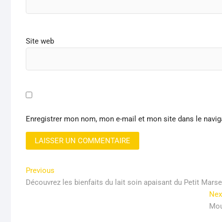
Site web
Enregistrer mon nom, mon e-mail et mon site dans le navi
Navigation
Previous
Previous
post:
Découvrez les bienfaits du lait soin apaisant du Petit Marsei
de
Nex
l’article
Mou