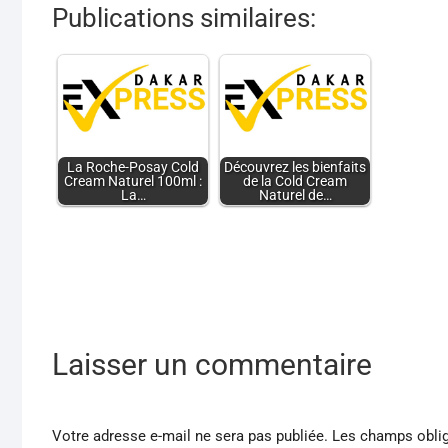
Publications similaires:
La Roche-Posay Cold
Découvrez les bienfaits
Cream Naturel 100ml :
de la Cold Cream
La…
Naturel de…
Laisser un commentaire
Votre adresse e-mail ne sera pas publiée.
Les champs oblig