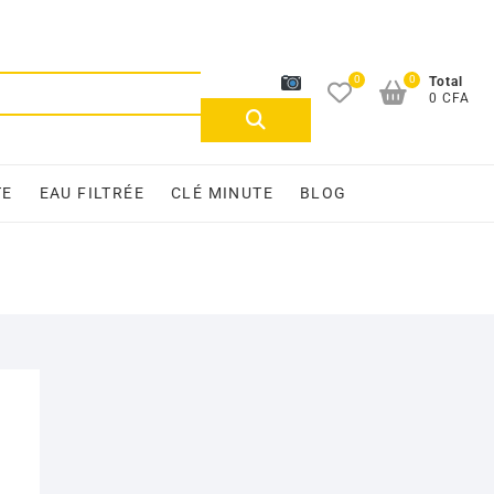
0
0
Recherche
Total
0 CFA
pour :
TE
EAU FILTRÉE
CLÉ MINUTE
BLOG