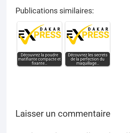
Publications similaires:
Découvrez la poudre
Découvrez les secrets
matifiante compacte et
de la perfection du
fixante…
maquillage…
Laisser un commentaire