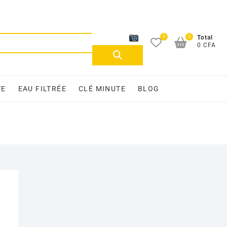
0
0
Recherche
Total
0 CFA
pour :
TE
EAU FILTRÉE
CLÉ MINUTE
BLOG