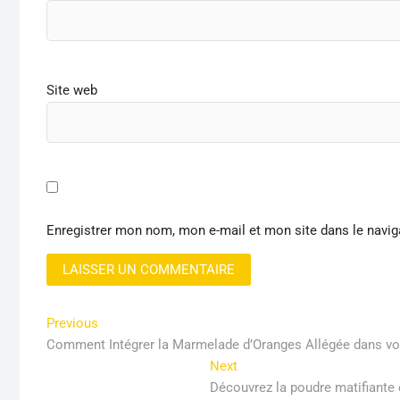
Site web
Enregistrer mon nom, mon e-mail et mon site dans le navi
Navigation
Previous
Previous
post:
Comment Intégrer la Marmelade d’Oranges Allégée dans vo
de
Next
Next
l’article
post:
Découvrez la poudre matifiante