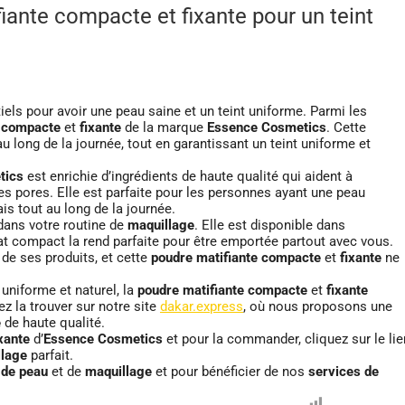
ante compacte et fixante pour un teint
els pour avoir une peau saine et un teint uniforme. Parmi les
e compacte
et
fixante
de la marque
Essence Cosmetics
. Cette
u long de la journée, tout en garantissant un teint uniforme et
tics
est enrichie d’ingrédients de haute qualité qui aident à
es pores. Elle est parfaite pour les personnes ayant une peau
rais tout au long de la journée.
 dans votre routine de
maquillage
. Elle est disponible dans
mat compact la rend parfaite pour être emportée partout avec vous.
de ses produits, et cette
poudre matifiante compacte
et
fixante
ne
 uniforme et naturel, la
poudre matifiante compacte
et
fixante
z la trouver sur notre site
dakar.express
, où nous proposons une
e
de haute qualité.
ixante
d’
Essence Cosmetics
et pour la commander, cliquez sur le lie
llage
parfait.
 de peau
et de
maquillage
et pour bénéficier de nos
services de