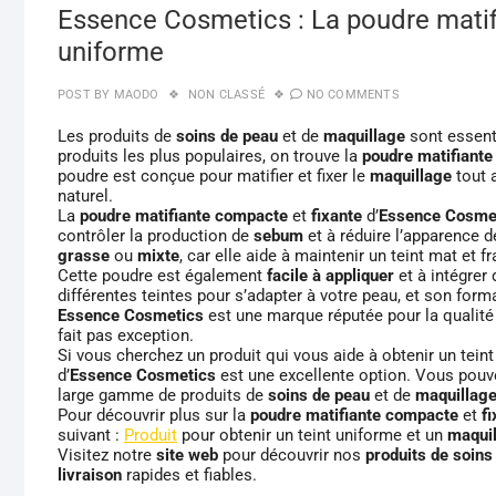
Essence Cosmetics : La poudre matifi
uniforme
POST BY
MAODO
NON CLASSÉ
NO COMMENTS
Les produits de
soins de peau
et de
maquillage
sont essenti
produits les plus populaires, on trouve la
poudre matifiant
poudre est conçue pour matifier et fixer le
maquillage
tout a
naturel.
La
poudre matifiante compacte
et
fixante
d’
Essence Cosme
contrôler la production de
sebum
et à réduire l’apparence d
grasse
ou
mixte
, car elle aide à maintenir un teint mat et f
Cette poudre est également
facile à appliquer
et à intégrer
différentes teintes pour s’adapter à votre peau, et son for
Essence Cosmetics
est une marque réputée pour la qualité 
fait pas exception.
Si vous cherchez un produit qui vous aide à obtenir un teint
d’
Essence Cosmetics
est une excellente option. Vous pouve
large gamme de produits de
soins de peau
et de
maquillag
Pour découvrir plus sur la
poudre matifiante compacte
et
f
suivant :
Produit
pour obtenir un teint uniforme et un
maqui
Visitez notre
site web
pour découvrir nos
produits de soins
livraison
rapides et fiables.