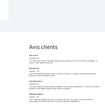
Avis clients
Awa Traoré
★★★★★ 5/5
"J'ai utilisé les services de Dakar.express pour envoyer un colis à mon frère à l'étranger. Le
service a été rapide et sécurisé."
Mamadou Ba
★★★★☆ 4/5
"J'ai commandé des produits avec la livraison à Dakar. Les délais ont été respectés et le
personnel a été très professionnel."
Fatoumata Diarra
★★★★★ 5/5
"Les prix en gros pour ma boutique à Médina sont vraiment compétitifs. Le service de livraison
groupée me fait gagner beaucoup de temps et d'argent."
Abdoulaye Ndiaye
★★★★☆ 4/5
"J'ai eu quelques problèmes avec la livraison de mon colis, mais le service client de
Dakar.express a été très réactif et a résolu le problème rapidement."