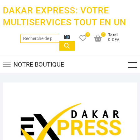
Skip
DAKAR EXPRESS: VOTRE
to
content
MULTISERVICES TOUT EN UN
0
0
Total
Recherche
0 CFA
pour :
NOTRE BOUTIQUE