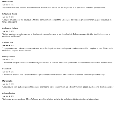
Mamadou Ba
★★★★☆ 4/5
"J'ai commandé des produits avec la livraison à Dakar. Les délais ont été respectés et le personnel a été très professionnel."
Fatoumata Diarra
★★★★★ 5/5
"Les prix en gros pour ma boutique à Médina sont vraiment compétitifs. Le service de livraison groupée me fait gagner beaucoup de
temps et d'argent."
Abdoulaye Ndiaye
★★★★☆ 4/5
"J'ai eu quelques problèmes avec la livraison de mon colis, mais le service client de Dakar.express a été très réactif et a résolu le
problème rapidement."
Aminata Sow
★★★★★ 5/5
"Commander avec Dakar.express est devenu super facile grâce à leur catalogue de produits diversifiés. Les photos sont fidèles et la
qualité est toujours au rendez-vous."
Rokhaya Diouf
★★★★☆ 4/5
"La livraison jusqu'à Saint-Louis est bien organisée avec le suivi en direct. Les promotions du week-end sont vraiment intéressantes."
Pape Seck
★★★★★ 5/5
"La livraison express vers Dakar est incluse gratuitement. Dakar.express offre vraiment un service premium qui vaut le coup."
Mariama Bâ
★★★★☆ 4/5
"Les produits sont authentiques et le service client parle wolof couramment. Le site est vraiment adapté aux besoins des Sénégalais."
Alioune Badara
★★★★★ 5/5
"J'ai reçu ma commande en 24h à Rufisque avec l'installation gratuite. Le technicien était professionnel et ponctuel."