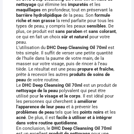
nettoyage
qui élimine les
impuretés
et les
maquillages
en profondeur, tout en préservant la
barrière hydrolipidique
de la peau. Son
formule
riche et non grasse
la rend parfaite pour tous les
types de peau, y compris les peaux
sensibles
. De
plus, ce produit est
sans paraben
et
sans colorant
,
ce qui en fait un choix
sûr et naturel
pour votre
peau.
L’utilisation du
DHC Deep Cleansing Oil 70ml
est
très simple. Il suffit de verser une petite quantité
de l’huile dans la paume de votre main, de la
masser sur votre visage, puis de rincer à l’eau
tiède. Le résultat est une peau
propure et fraîche
,
prête à recevoir les autres
produits de soins de
peau
de votre routine.
Le
DHC Deep Cleansing Oil 70ml
est un produit de
nettoyage de la peau
polyvalent qui peut être
utilisé pour
le visage et le corps
. Il est idéal pour
les personnes qui cherchent à
améliorer
l’apparence de leur peau
et à prévenir les
problèmes de peau
tels que les
points noirs
et les
acné
. De plus, il est
facile à utiliser et à intégrer
dans votre routine quotidienne
.
En conclusion, le
DHC Deep Cleansing Oil 70ml
est un excellent
produit de nettoyage
pour une