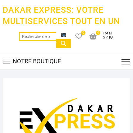
Skip
DAKAR EXPRESS: VOTRE
to
content
MULTISERVICES TOUT EN UN
0
0
Total
Recherche
0 CFA
pour :
NOTRE BOUTIQUE