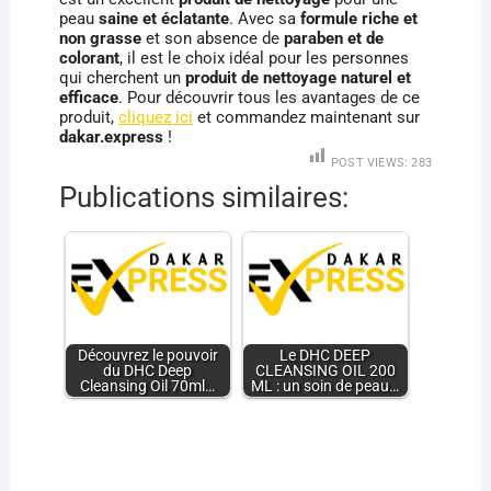
peau
saine et éclatante
. Avec sa
formule riche et
non grasse
et son absence de
paraben et de
colorant
, il est le choix idéal pour les personnes
qui cherchent un
produit de nettoyage naturel et
efficace
. Pour découvrir tous les avantages de ce
produit,
cliquez ici
et commandez maintenant sur
dakar.express
!
POST VIEWS:
283
Publications similaires:
Découvrez le pouvoir
Le DHC DEEP
du DHC Deep
CLEANSING OIL 200
Cleansing Oil 70ml…
ML : un soin de peau…