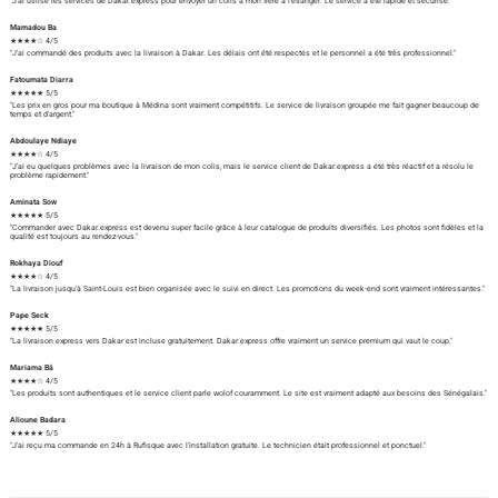
"J'ai utilisé les services de Dakar.express pour envoyer un colis à mon frère à l'étranger. Le service a été rapide et sécurisé."
Mamadou Ba
★★★★☆ 4/5
"J'ai commandé des produits avec la livraison à Dakar. Les délais ont été respectés et le personnel a été très professionnel."
Fatoumata Diarra
★★★★★ 5/5
"Les prix en gros pour ma boutique à Médina sont vraiment compétitifs. Le service de livraison groupée me fait gagner beaucoup de
temps et d'argent."
Abdoulaye Ndiaye
★★★★☆ 4/5
"J'ai eu quelques problèmes avec la livraison de mon colis, mais le service client de Dakar.express a été très réactif et a résolu le
problème rapidement."
Aminata Sow
★★★★★ 5/5
"Commander avec Dakar.express est devenu super facile grâce à leur catalogue de produits diversifiés. Les photos sont fidèles et la
qualité est toujours au rendez-vous."
Rokhaya Diouf
★★★★☆ 4/5
"La livraison jusqu'à Saint-Louis est bien organisée avec le suivi en direct. Les promotions du week-end sont vraiment intéressantes."
Pape Seck
★★★★★ 5/5
"La livraison express vers Dakar est incluse gratuitement. Dakar.express offre vraiment un service premium qui vaut le coup."
Mariama Bâ
★★★★☆ 4/5
"Les produits sont authentiques et le service client parle wolof couramment. Le site est vraiment adapté aux besoins des Sénégalais."
Alioune Badara
★★★★★ 5/5
"J'ai reçu ma commande en 24h à Rufisque avec l'installation gratuite. Le technicien était professionnel et ponctuel."