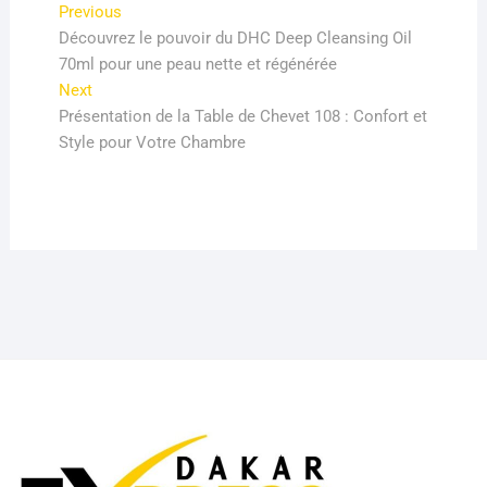
Navigation
Previous
Previous
post:
Découvrez le pouvoir du DHC Deep Cleansing Oil
de
70ml pour une peau nette et régénérée
l’article
Next
Next
post:
Présentation de la Table de Chevet 108 : Confort et
Style pour Votre Chambre