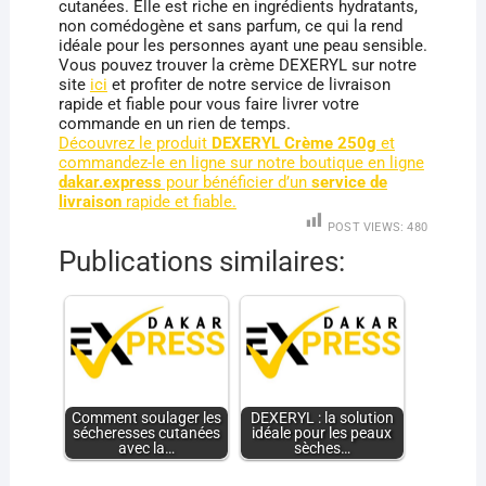
cutanées. Elle est riche en ingrédients hydratants,
non comédogène et sans parfum, ce qui la rend
idéale pour les personnes ayant une peau sensible.
Vous pouvez trouver la crème DEXERYL sur notre
site
ici
et profiter de notre service de livraison
rapide et fiable pour vous faire livrer votre
commande en un rien de temps.
Découvrez le produit
DEXERYL Crème 250g
et
commandez-le en ligne sur notre boutique en ligne
dakar.express
pour bénéficier d’un
service de
livraison
rapide et fiable.
POST VIEWS:
480
Publications similaires:
Comment soulager les
DEXERYL : la solution
sécheresses cutanées
idéale pour les peaux
avec la…
sèches…