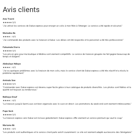
Avis clients
Awa Traoré
★★★★★ 5/5
"J'ai utilisé les services de Dakar.express pour envoyer un colis à mon frère à l'étranger. Le service a été rapide et sécurisé."
Mamadou Ba
★★★★☆ 4/5
"J'ai commandé des produits avec la livraison à Dakar. Les délais ont été respectés et le personnel a été très professionnel."
Fatoumata Diarra
★★★★★ 5/5
"Les prix en gros pour ma boutique à Médina sont vraiment compétitifs. Le service de livraison groupée me fait gagner beaucoup de
temps et d'argent."
Abdoulaye Ndiaye
★★★★☆ 4/5
"J'ai eu quelques problèmes avec la livraison de mon colis, mais le service client de Dakar.express a été très réactif et a résolu le
problème rapidement."
Aminata Sow
★★★★★ 5/5
"Commander avec Dakar.express est devenu super facile grâce à leur catalogue de produits diversifiés. Les photos sont fidèles et la
qualité est toujours au rendez-vous."
Rokhaya Diouf
★★★★☆ 4/5
"La livraison jusqu'à Saint-Louis est bien organisée avec le suivi en direct. Les promotions du week-end sont vraiment intéressantes."
Pape Seck
★★★★★ 5/5
"La livraison express vers Dakar est incluse gratuitement. Dakar.express offre vraiment un service premium qui vaut le coup."
Mariama Bâ
★★★★☆ 4/5
"Les produits sont authentiques et le service client parle wolof couramment. Le site est vraiment adapté aux besoins des Sénégalais."