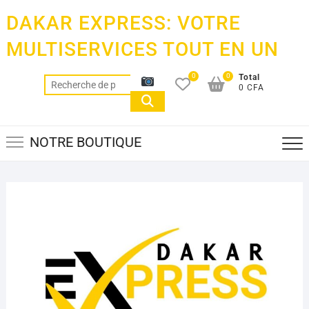
Skip
DAKAR EXPRESS: VOTRE
to
content
MULTISERVICES TOUT EN UN
0
0
Total
Recherche
0 CFA
pour :
NOTRE BOUTIQUE