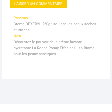
Navigation
Previous
Previous
post:
Crème DEXERYL 250g : soulage les peaux sèches
de
et irritées
l’article
Next
Next
post:
Découvrez le pouvoir de la crème lavante
hydratante La Roche Posay Effaclar H Iso-Biome
pour les peaux acnéiques