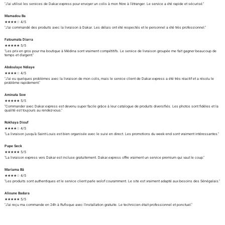
"J'ai utilisé les services de Dakar.express pour envoyer un colis à mon frère à l'étranger. Le service a été rapide et sécurisé."
Mamadou Ba
★★★★☆ 4/5
"J'ai commandé des produits avec la livraison à Dakar. Les délais ont été respectés et le personnel a été très professionnel."
Fatoumata Diarra
★★★★★ 5/5
"Les prix en gros pour ma boutique à Médina sont vraiment compétitifs. Le service de livraison groupée me fait gagner beaucoup de
temps et d'argent."
Abdoulaye Ndiaye
★★★★☆ 4/5
"J'ai eu quelques problèmes avec la livraison de mon colis, mais le service client de Dakar.express a été très réactif et a résolu le
problème rapidement."
Aminata Sow
★★★★★ 5/5
"Commander avec Dakar.express est devenu super facile grâce à leur catalogue de produits diversifiés. Les photos sont fidèles et la
qualité est toujours au rendez-vous."
Rokhaya Diouf
★★★★☆ 4/5
"La livraison jusqu'à Saint-Louis est bien organisée avec le suivi en direct. Les promotions du week-end sont vraiment intéressantes."
Pape Seck
★★★★★ 5/5
"La livraison express vers Dakar est incluse gratuitement. Dakar.express offre vraiment un service premium qui vaut le coup."
Mariama Bâ
★★★★☆ 4/5
"Les produits sont authentiques et le service client parle wolof couramment. Le site est vraiment adapté aux besoins des Sénégalais."
Alioune Badara
★★★★★ 5/5
"J'ai reçu ma commande en 24h à Rufisque avec l'installation gratuite. Le technicien était professionnel et ponctuel."