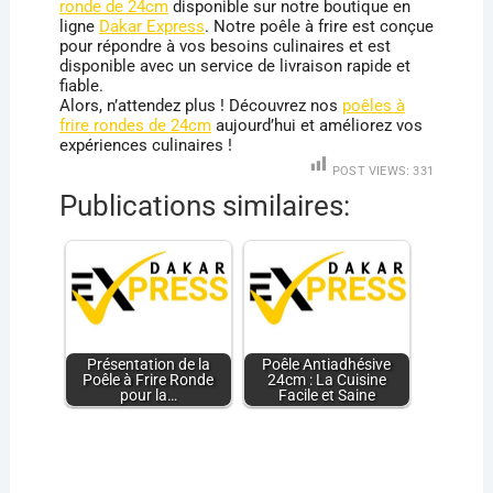
ronde de 24cm
disponible sur notre boutique en
ligne
Dakar Express
. Notre poêle à frire est conçue
pour répondre à vos besoins culinaires et est
disponible avec un service de livraison rapide et
fiable.
Alors, n’attendez plus ! Découvrez nos
poêles à
frire rondes de 24cm
aujourd’hui et améliorez vos
expériences culinaires !
POST VIEWS:
331
Publications similaires:
Présentation de la
Poêle Antiadhésive
Poêle à Frire Ronde
24cm : La Cuisine
pour la…
Facile et Saine