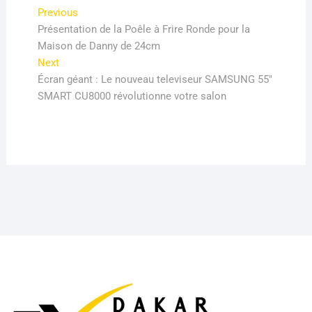
Navigation
Previous
Previous
post:
Présentation de la Poêle à Frire Ronde pour la
de
Maison de Danny de 24cm
l’article
Next
Next
post:
Écran géant : Le nouveau televiseur SAMSUNG 55″
SMART CU8000 révolutionne votre salon