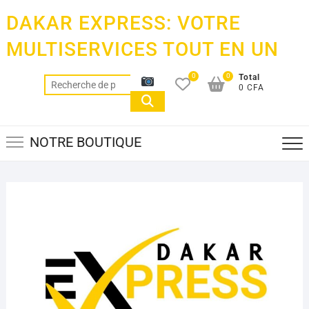
Skip
DAKAR EXPRESS: VOTRE
to
content
MULTISERVICES TOUT EN UN
0
0
Total
Recherche
0 CFA
pour :
NOTRE BOUTIQUE