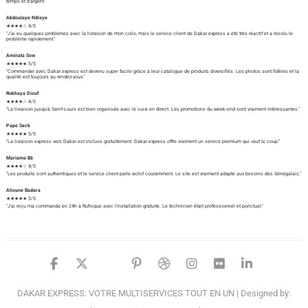
temps et d'argent."
Abdoulaye Ndiaye
★★★★☆ 4/5
"J'ai eu quelques problèmes avec la livraison de mon colis, mais le service client de Dakar.express a été très réactif et a résolu le
problème rapidement."
Aminata Sow
★★★★★ 5/5
"Commander avec Dakar.express est devenu super facile grâce à leur catalogue de produits diversifiés. Les photos sont fidèles et la
qualité est toujours au rendez-vous."
Rokhaya Diouf
★★★★☆ 4/5
"La livraison jusqu'à Saint-Louis est bien organisée avec le suivi en direct. Les promotions du week-end sont vraiment intéressantes."
Pape Seck
★★★★★ 5/5
"La livraison express vers Dakar est incluse gratuitement. Dakar.express offre vraiment un service premium qui vaut le coup."
Mariama Bâ
★★★★☆ 4/5
"Les produits sont authentiques et le service client parle wolof couramment. Le site est vraiment adapté aux besoins des Sénégalais."
Alioune Badara
★★★★★ 5/5
"J'ai reçu ma commande en 24h à Rufisque avec l'installation gratuite. Le technicien était professionnel et ponctuel."
facebook
twitter
google
pinterest
dribbble
instagram
flickr
linked
DAKAR EXPRESS: VOTRE MULTISERVICES TOUT EN UN
| Designed by: