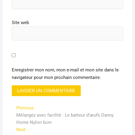
Site web
Enregistrer mon nom, mon e-mail et mon site dans le
navigateur pour mon prochain commentaire.
Navigation
Previous
Previous
post:
Mélangez avec facilité : Le batteur d’œufs Danny
de
Home Nylon 6cm
l’article
Next
Next