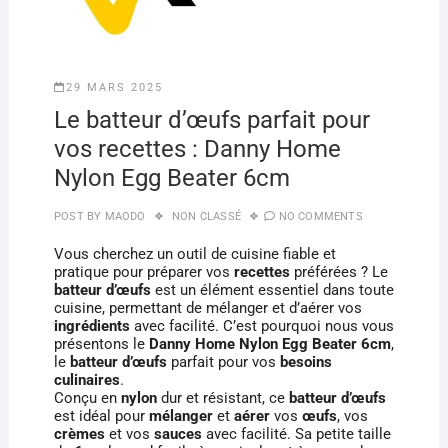
29 MARS 2025
Le batteur d’œufs parfait pour
vos recettes : Danny Home
Nylon Egg Beater 6cm
POST BY
MAODO
NON CLASSÉ
NO COMMENTS
Vous cherchez un outil de cuisine fiable et
pratique pour préparer vos
recettes
préférées ? Le
batteur d’œufs
est un élément essentiel dans toute
cuisine, permettant de mélanger et d’aérer vos
ingrédients
avec facilité. C’est pourquoi nous vous
présentons le
Danny Home Nylon Egg Beater 6cm
,
le
batteur d’œufs
parfait pour vos
besoins
culinaires
.
Conçu en
nylon
dur et résistant, ce
batteur d’œufs
est idéal pour
mélanger
et
aérer
vos
œufs
, vos
crèmes
et vos
sauces
avec facilité. Sa petite taille