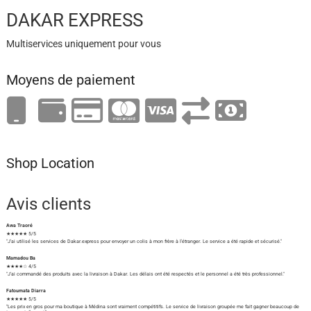
DAKAR EXPRESS
Multiservices uniquement pour vous
Moyens de paiement
Shop Location
Avis clients
Awa Traoré
★★★★★ 5/5
"J'ai utilisé les services de Dakar.express pour envoyer un colis à mon frère à l'étranger. Le service a été rapide et sécurisé."
Mamadou Ba
★★★★☆ 4/5
"J'ai commandé des produits avec la livraison à Dakar. Les délais ont été respectés et le personnel a été très professionnel."
Fatoumata Diarra
★★★★★ 5/5
"Les prix en gros pour ma boutique à Médina sont vraiment compétitifs. Le service de livraison groupée me fait gagner beaucoup de