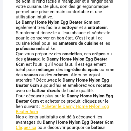
de
6cm
le rend facile à manipuler et à ranger dans
votre cuisine. De plus, son design ergonomique
permet une prise en main confortable et une
utilisation intuitive.
Le
Danny Home Nylon Egg Beater 6cm
est
également très facile à
nettoyer
et à
entretenir
.
Simplement rincez-le à l’eau chaude et séchez-le
pour le conserver en bon état. C’est l’outil de
cuisine idéal pour les
amateurs de cuisine
et les
professionnels
alike.
Que vous prépariez des
omelettes
, des
crêpes
ou
des
gâteaux
, le
Danny Home Nylon Egg Beater
6cm
est l’outil qu’il vous faut. Il est également
idéal pour
mélanger
des
ingrédients épais
comme
des
sauces
ou des
crèmes
. Alors pourquoi
attendre ? Découvrez le
Danny Home Nylon Egg
Beater 6cm
aujourd’hui et améliorez vos
recettes
avec ce
batteur d’œufs
de haute qualité.
Pour découvrir plus sur le
Danny Home Nylon Egg
Beater 6cm
et acheter ce produit, cliquez sur le
lien suivant :
Acheter le Danny Home Nylon Egg
Beater 6cm
Nos clients satisfaits ont déjà découvert les
avantages du
Danny Home Nylon Egg Beater 6cm
.
Cliquez ici
pour découvrir pourquoi ce
batteur