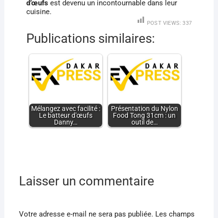
d’œufs
est devenu un incontournable dans leur
cuisine.
POST VIEWS:
337
Publications similaires:
Mélangez avec facilité :
Présentation du Nylon
Le batteur d'œufs
Food Tong 31cm : un
Danny…
outil de…
Laisser un commentaire
Votre adresse e-mail ne sera pas publiée.
Les champs