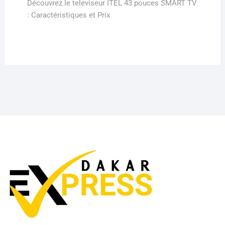
post:
Découvrez le televiseur ITEL 43 pouces SMART TV
: Caractéristiques et Prix