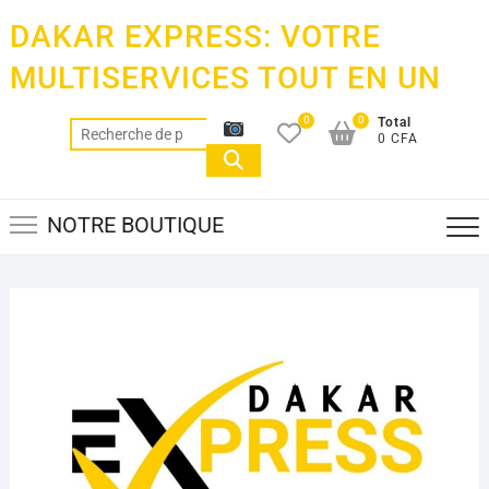
Skip
DAKAR EXPRESS: VOTRE
to
content
MULTISERVICES TOUT EN UN
0
0
Total
Recherche
0 CFA
pour :
NOTRE BOUTIQUE