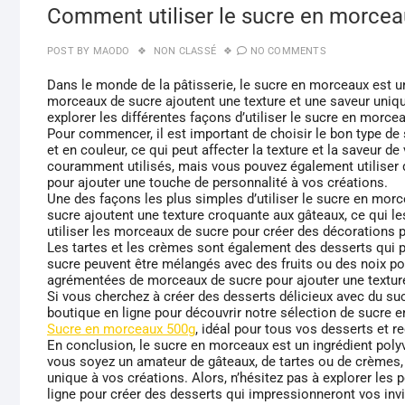
Comment utiliser le sucre en morceau
POST BY
MAODO
NON CLASSÉ
NO COMMENTS
Dans le monde de la pâtisserie, le sucre en morceaux est un
morceaux de sucre ajoutent une texture et une saveur unique
explorer les différentes façons d’utiliser le sucre en morc
Pour commencer, il est important de choisir le bon type de
et en couleur, ce qui peut affecter la texture et la saveur 
couramment utilisés, mais vous pouvez également utiliser
pour ajouter une touche de personnalité à vos créations.
Une des façons les plus simples d’utiliser le sucre en mor
sucre ajoutent une texture croquante aux gâteaux, ce qui l
utiliser les morceaux de sucre pour créer des décorations
Les tartes et les crèmes sont également des desserts qui 
sucre peuvent être mélangés avec des fruits ou des noix po
agrémentées de morceaux de sucre pour ajouter une textur
Si vous cherchez à créer des desserts délicieux avec du s
boutique en ligne pour découvrir notre sélection de sucre e
Sucre en morceaux 500g
, idéal pour tous vos desserts et re
En conclusion, le sucre en morceaux est un ingrédient polyva
vous soyez un amateur de gâteaux, de tartes ou de crèmes,
unique à vos créations. Alors, n’hésitez pas à explorer les
ligne pour créer des desserts qui impressionneront vos invi