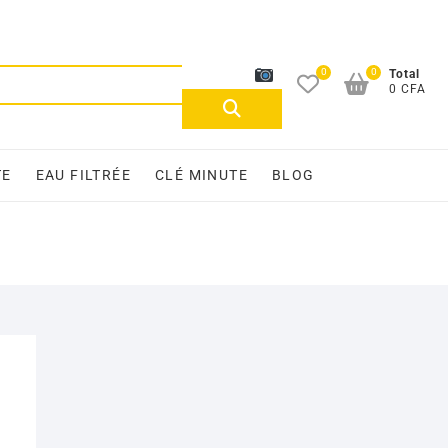
0
0
Recherche
Total
0 CFA
pour :
TE
EAU FILTRÉE
CLÉ MINUTE
BLOG