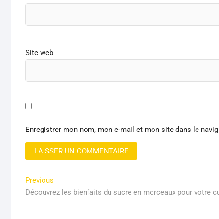
Site web
Enregistrer mon nom, mon e-mail et mon site dans le navi
Navigation
Previous
Previous
post:
Découvrez les bienfaits du sucre en morceaux pour votre c
de
l’article