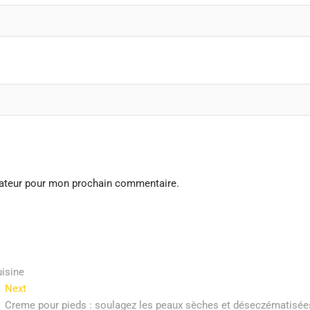
gateur pour mon prochain commentaire.
uisine
Next
Next
post:
Creme pour pieds : soulagez les peaux sèches et déseczématisée