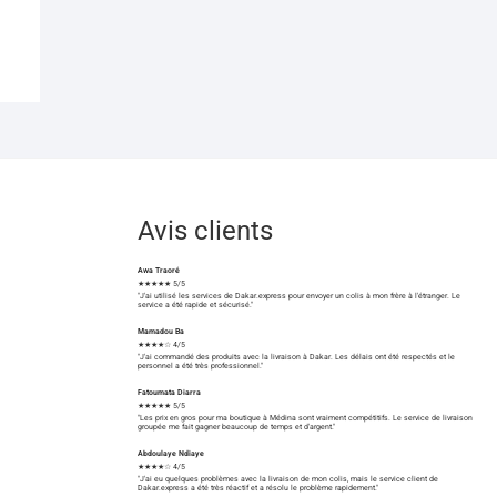
Avis clients
Awa Traoré
★★★★★ 5/5
"J'ai utilisé les services de Dakar.express pour envoyer un colis à mon frère à l'étranger. Le
service a été rapide et sécurisé."
Mamadou Ba
★★★★☆ 4/5
"J'ai commandé des produits avec la livraison à Dakar. Les délais ont été respectés et le
personnel a été très professionnel."
Fatoumata Diarra
★★★★★ 5/5
"Les prix en gros pour ma boutique à Médina sont vraiment compétitifs. Le service de livraison
groupée me fait gagner beaucoup de temps et d'argent."
Abdoulaye Ndiaye
★★★★☆ 4/5
"J'ai eu quelques problèmes avec la livraison de mon colis, mais le service client de
Dakar.express a été très réactif et a résolu le problème rapidement."