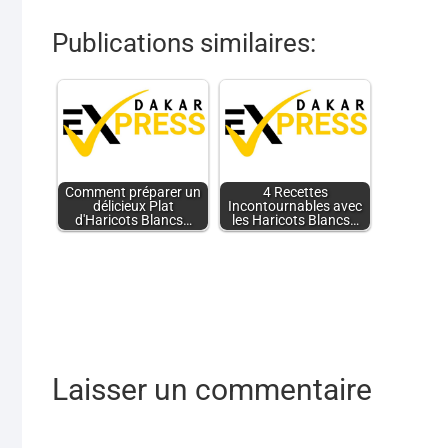
Publications similaires:
Comment préparer un
4 Recettes
délicieux Plat
Incontournables avec
d'Haricots Blancs…
les Haricots Blancs…
Laisser un commentaire