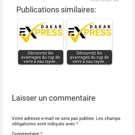
POST VIEWS:
352
Publications similaires:
Découvrez les
Découvrez les
avantages du cup de
avantages du cup de
verre à eau rayée…
verre à eau rayée…
Laisser un commentaire
Votre adresse e-mail ne sera pas publiée.
Les champs
obligatoires sont indiqués avec
*
Commentaire
*