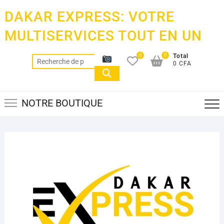
Skip
DAKAR EXPRESS: VOTRE
to
content
MULTISERVICES TOUT EN UN
0
0
Total
Recherche
0 CFA
pour :
NOTRE BOUTIQUE