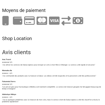
Moyens de paiement
Shop Location
Avis clients
Awa Traoré
★★★★★ 5/5
"J'ai utilisé les services de Dakar.express pour envoyer un colis à mon frère à l'étranger. Le service a été rapide et sécurisé."
Mamadou Ba
★★★★☆ 4/5
"J'ai commandé des produits avec la livraison à Dakar. Les délais ont été respectés et le personnel a été très professionnel."
Fatoumata Diarra
★★★★★ 5/5
"Les prix en gros pour ma boutique à Médina sont vraiment compétitifs. Le service de livraison groupée me fait gagner beaucoup de
temps et d'argent."
Abdoulaye Ndiaye
★★★★☆ 4/5
"J'ai eu quelques problèmes avec la livraison de mon colis, mais le service client de Dakar.express a été très réactif et a résolu le
problème rapidement."