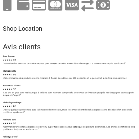
Shop Location
Avis clients
Awa Traoré
★★★★★ 5/5
"J'ai utilisé les services de Dakar.express pour envoyer un colis à mon frère à l'étranger. Le service a été rapide et sécurisé."
Mamadou Ba
★★★★☆ 4/5
"J'ai commandé des produits avec la livraison à Dakar. Les délais ont été respectés et le personnel a été très professionnel."
Fatoumata Diarra
★★★★★ 5/5
"Les prix en gros pour ma boutique à Médina sont vraiment compétitifs. Le service de livraison groupée me fait gagner beaucoup de
temps et d'argent."
Abdoulaye Ndiaye
★★★★☆ 4/5
"J'ai eu quelques problèmes avec la livraison de mon colis, mais le service client de Dakar.express a été très réactif et a résolu le
problème rapidement."
Aminata Sow
★★★★★ 5/5
"Commander avec Dakar.express est devenu super facile grâce à leur catalogue de produits diversifiés. Les photos sont fidèles et la
qualité est toujours au rendez-vous."
Rokhaya Diouf