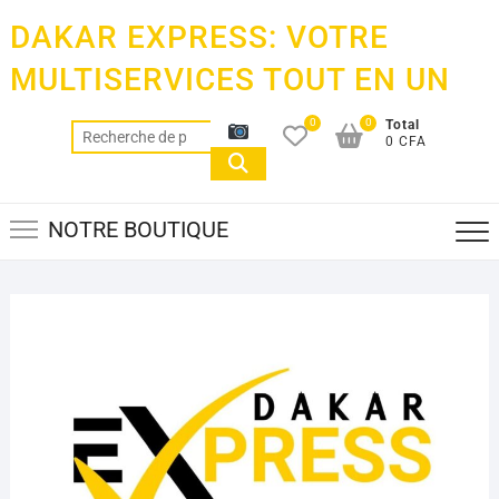
Skip
DAKAR EXPRESS: VOTRE
to
content
MULTISERVICES TOUT EN UN
0
0
Total
Recherche
0 CFA
pour :
NOTRE BOUTIQUE