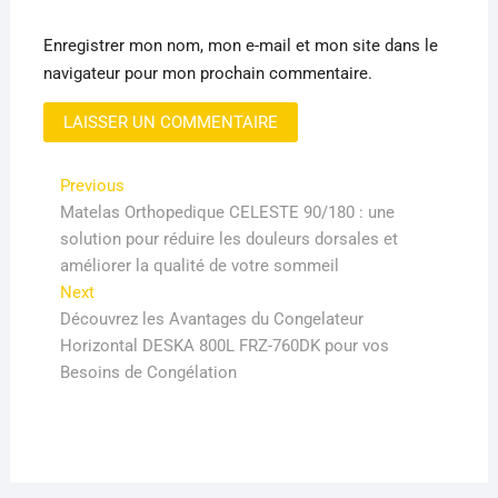
Enregistrer mon nom, mon e-mail et mon site dans le
navigateur pour mon prochain commentaire.
Navigation
Previous
Previous
post:
Matelas Orthopedique CELESTE 90/180 : une
de
solution pour réduire les douleurs dorsales et
l’article
améliorer la qualité de votre sommeil
Next
Next
post:
Découvrez les Avantages du Congelateur
Horizontal DESKA 800L FRZ-760DK pour vos
Besoins de Congélation