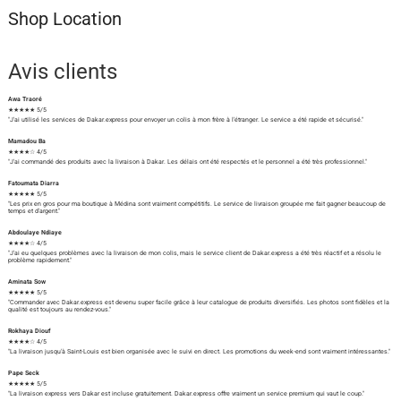
Shop Location
Avis clients
Awa Traoré
★★★★★ 5/5
"J'ai utilisé les services de Dakar.express pour envoyer un colis à mon frère à l'étranger. Le service a été rapide et sécurisé."
Mamadou Ba
★★★★☆ 4/5
"J'ai commandé des produits avec la livraison à Dakar. Les délais ont été respectés et le personnel a été très professionnel."
Fatoumata Diarra
★★★★★ 5/5
"Les prix en gros pour ma boutique à Médina sont vraiment compétitifs. Le service de livraison groupée me fait gagner beaucoup de
temps et d'argent."
Abdoulaye Ndiaye
★★★★☆ 4/5
"J'ai eu quelques problèmes avec la livraison de mon colis, mais le service client de Dakar.express a été très réactif et a résolu le
problème rapidement."
Aminata Sow
★★★★★ 5/5
"Commander avec Dakar.express est devenu super facile grâce à leur catalogue de produits diversifiés. Les photos sont fidèles et la
qualité est toujours au rendez-vous."
Rokhaya Diouf
★★★★☆ 4/5
"La livraison jusqu'à Saint-Louis est bien organisée avec le suivi en direct. Les promotions du week-end sont vraiment intéressantes."
Pape Seck
★★★★★ 5/5
"La livraison express vers Dakar est incluse gratuitement. Dakar.express offre vraiment un service premium qui vaut le coup."