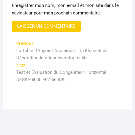
Enregistrer mon nom, mon e-mail et mon site dans le
navigateur pour mon prochain commentaire.
Navigation
Previous
Previous
post:
La Table d’Appoint Arcanique : Un Élément de
de
Décoration Intérieur Incontournable
l’article
Next
Next
post:
Test et Évaluation du Congelateur Horizontal
DESKA 600L FRZ-560DK