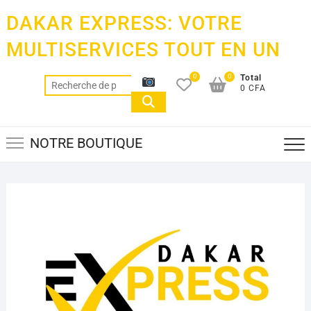
Skip
DAKAR EXPRESS: VOTRE
to
content
MULTISERVICES TOUT EN UN
0
0
Total
Recherche
0 CFA
pour :
NOTRE BOUTIQUE