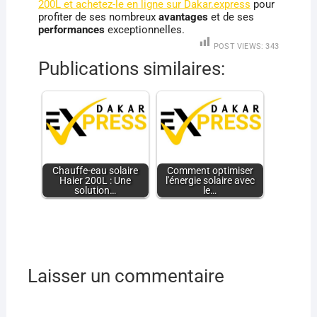
200L et achetez-le en ligne sur Dakar.express
pour
profiter de ses nombreux
avantages
et de ses
performances
exceptionnelles.
POST VIEWS:
343
Publications similaires:
Chauffe-eau solaire
Comment optimiser
Haier 200L : Une
l'énergie solaire avec
solution…
le…
Laisser un commentaire