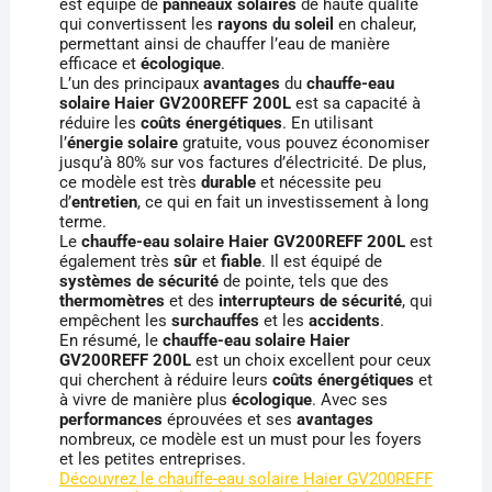
est équipé de
panneaux solaires
de haute qualité
qui convertissent les
rayons du soleil
en chaleur,
permettant ainsi de chauffer l’eau de manière
efficace et
écologique
.
L’un des principaux
avantages
du
chauffe-eau
solaire Haier GV200REFF 200L
est sa capacité à
réduire les
coûts énergétiques
. En utilisant
l’
énergie solaire
gratuite, vous pouvez économiser
jusqu’à 80% sur vos factures d’électricité. De plus,
ce modèle est très
durable
et nécessite peu
d’
entretien
, ce qui en fait un investissement à long
terme.
Le
chauffe-eau solaire Haier GV200REFF 200L
est
également très
sûr
et
fiable
. Il est équipé de
systèmes de sécurité
de pointe, tels que des
thermomètres
et des
interrupteurs de sécurité
, qui
empêchent les
surchauffes
et les
accidents
.
En résumé, le
chauffe-eau solaire Haier
GV200REFF 200L
est un choix excellent pour ceux
qui cherchent à réduire leurs
coûts énergétiques
et
à vivre de manière plus
écologique
. Avec ses
performances
éprouvées et ses
avantages
nombreux, ce modèle est un must pour les foyers
et les petites entreprises.
Découvrez le chauffe-eau solaire Haier GV200REFF