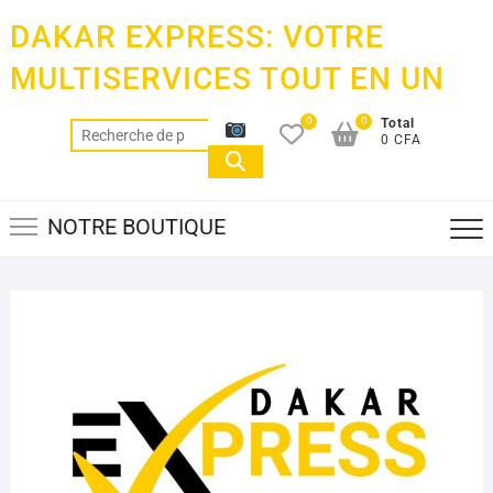
Skip
DAKAR EXPRESS: VOTRE
to
content
MULTISERVICES TOUT EN UN
0
0
Total
Recherche
0 CFA
pour :
NOTRE BOUTIQUE