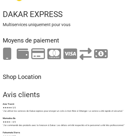
DAKAR EXPRESS
Multiservices uniquement pour vous
Moyens de paiement
Shop Location
Avis clients
Awa Traoré
★★★★★ 5/5
"J'ai utilisé les services de Dakar.express pour envoyer un colis à mon frère à l'étranger. Le service a été rapide et sécurisé."
Mamadou Ba
★★★★☆ 4/5
"J'ai commandé des produits avec la livraison à Dakar. Les délais ont été respectés et le personnel a été très professionnel."
Fatoumata Diarra