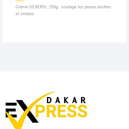
Next
post:
Crème DEXERYL 250g : soulage les peaux sèches
et irritées