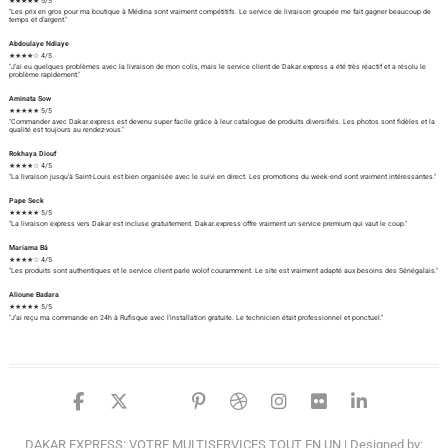
★★★★★ 5/5
"Les prix en gros pour ma boutique à Médina sont vraiment compétitifs. Le service de livraison groupée me fait gagner beaucoup de
temps et d'argent."
Abdoulaye Ndiaye
★★★★☆ 4/5
"J'ai eu quelques problèmes avec la livraison de mon colis, mais le service client de Dakar.express a été très réactif et a résolu le
problème rapidement."
Aminata Sow
★★★★★ 5/5
"Commander avec Dakar.express est devenu super facile grâce à leur catalogue de produits diversifiés. Les photos sont fidèles et la
qualité est toujours au rendez-vous."
Rokhaya Diouf
★★★★☆ 4/5
"La livraison jusqu'à Saint-Louis est bien organisée avec le suivi en direct. Les promotions du week-end sont vraiment intéressantes."
Pape Seck
★★★★★ 5/5
"La livraison express vers Dakar est incluse gratuitement. Dakar.express offre vraiment un service premium qui vaut le coup."
Mariama Bâ
★★★★☆ 4/5
"Les produits sont authentiques et le service client parle wolof couramment. Le site est vraiment adapté aux besoins des Sénégalais."
Alioune Badara
★★★★★ 5/5
"J'ai reçu ma commande en 24h à Rufisque avec l'installation gratuite. Le technicien était professionnel et ponctuel."
facebook
twitter
google
pinterest
dribbble
instagram
flickr
linked
DAKAR EXPRESS: VOTRE MULTISERVICES TOUT EN UN
| Designed by: