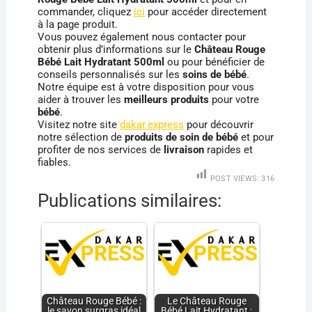
commander, cliquez
ici
pour accéder directement
à la page produit.
Vous pouvez également nous contacter pour
obtenir plus d’informations sur le
Château Rouge
Bébé Lait Hydratant 500ml
ou pour bénéficier de
conseils personnalisés sur les
soins de bébé
.
Notre équipe est à votre disposition pour vous
aider à trouver les
meilleurs produits
pour votre
bébé
.
Visitez notre site
dakar.express
pour découvrir
notre sélection de
produits de soin de bébé
et pour
profiter de nos services de
livraison
rapides et
fiables.
POST VIEWS:
316
Publications similaires:
Château Rouge Bébé :
Le Château Rouge
le savon surgras idéal
Bébé Lait Hydratant :