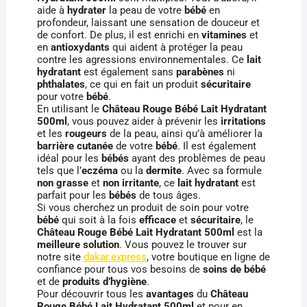
aide à
hydrater
la peau de votre
bébé
en
profondeur, laissant une sensation de douceur et
de confort. De plus, il est enrichi en
vitamines
et
en
antioxydants
qui aident à protéger la peau
contre les agressions environnementales. Ce
lait
hydratant
est également sans
parabènes
ni
phthalates
, ce qui en fait un produit
sécuritaire
pour votre
bébé
.
En utilisant le
Château Rouge Bébé Lait Hydratant
500ml
, vous pouvez aider à prévenir les
irritations
et les
rougeurs
de la peau, ainsi qu’à améliorer la
barrière cutanée
de votre
bébé
. Il est également
idéal pour les
bébés
ayant des problèmes de peau
tels que l’
eczéma
ou la
dermite
. Avec sa formule
non grasse
et
non irritante
, ce
lait hydratant
est
parfait pour les
bébés
de tous âges.
Si vous cherchez un produit de soin pour votre
bébé
qui soit à la fois
efficace
et
sécuritaire
, le
Château Rouge Bébé Lait Hydratant 500ml
est la
meilleure solution
. Vous pouvez le trouver sur
notre site
dakar.express
, votre boutique en ligne de
confiance pour tous vos besoins de
soins de bébé
et de
produits d’hygiène
.
Pour découvrir tous les
avantages
du
Château
Rouge Bébé Lait Hydratant 500ml
et pour en