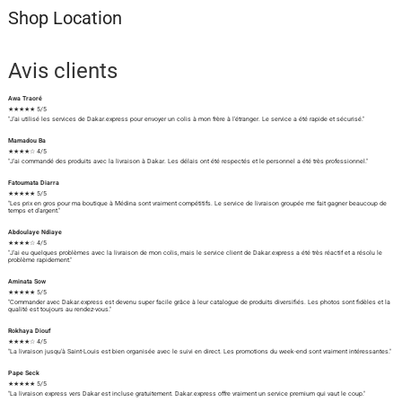
Shop Location
Avis clients
Awa Traoré
★★★★★ 5/5
"J'ai utilisé les services de Dakar.express pour envoyer un colis à mon frère à l'étranger. Le service a été rapide et sécurisé."
Mamadou Ba
★★★★☆ 4/5
"J'ai commandé des produits avec la livraison à Dakar. Les délais ont été respectés et le personnel a été très professionnel."
Fatoumata Diarra
★★★★★ 5/5
"Les prix en gros pour ma boutique à Médina sont vraiment compétitifs. Le service de livraison groupée me fait gagner beaucoup de
temps et d'argent."
Abdoulaye Ndiaye
★★★★☆ 4/5
"J'ai eu quelques problèmes avec la livraison de mon colis, mais le service client de Dakar.express a été très réactif et a résolu le
problème rapidement."
Aminata Sow
★★★★★ 5/5
"Commander avec Dakar.express est devenu super facile grâce à leur catalogue de produits diversifiés. Les photos sont fidèles et la
qualité est toujours au rendez-vous."
Rokhaya Diouf
★★★★☆ 4/5
"La livraison jusqu'à Saint-Louis est bien organisée avec le suivi en direct. Les promotions du week-end sont vraiment intéressantes."
Pape Seck
★★★★★ 5/5
"La livraison express vers Dakar est incluse gratuitement. Dakar.express offre vraiment un service premium qui vaut le coup."