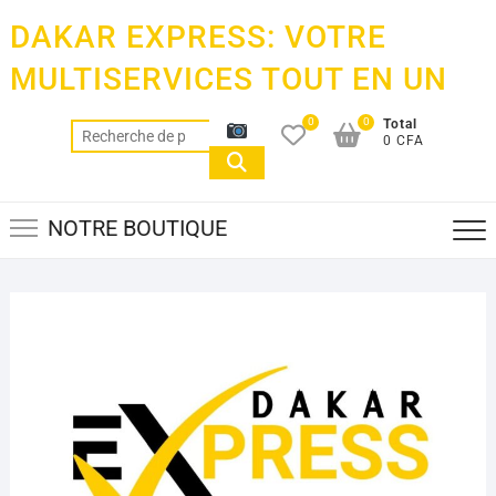
Skip
DAKAR EXPRESS: VOTRE
to
content
MULTISERVICES TOUT EN UN
0
0
Total
Recherche
0 CFA
pour :
NOTRE BOUTIQUE