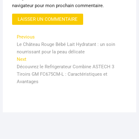
navigateur pour mon prochain commentaire.
Navigation
Previous
Previous
post:
Le Château Rouge Bébé Lait Hydratant : un soin
de
nourrissant pour la peau délicate
l’article
Next
Next
post:
Découvrez le Refrigerateur Combine ASTECH 3
Tiroirs GM FC675CM-L : Caractéristiques et
Avantages