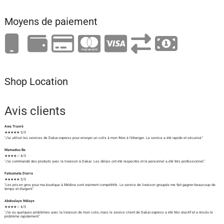
Moyens de paiement
Shop Location
Avis clients
Awa Traoré
★★★★★ 5/5
"J'ai utilisé les services de Dakar.express pour envoyer un colis à mon frère à l'étranger. Le service a été rapide et sécurisé."
Mamadou Ba
★★★★☆ 4/5
"J'ai commandé des produits avec la livraison à Dakar. Les délais ont été respectés et le personnel a été très professionnel."
Fatoumata Diarra
★★★★★ 5/5
"Les prix en gros pour ma boutique à Médina sont vraiment compétitifs. Le service de livraison groupée me fait gagner beaucoup de
temps et d'argent."
Abdoulaye Ndiaye
★★★★☆ 4/5
"J'ai eu quelques problèmes avec la livraison de mon colis, mais le service client de Dakar.express a été très réactif et a résolu le
problème rapidement."