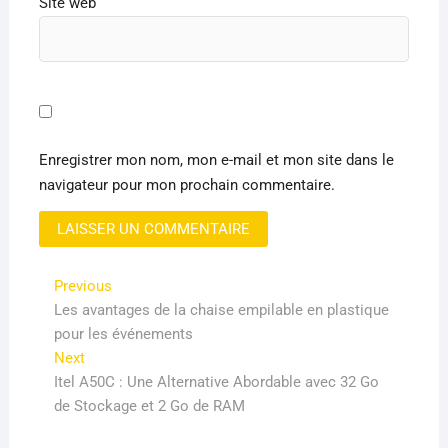
Site web
Enregistrer mon nom, mon e-mail et mon site dans le
navigateur pour mon prochain commentaire.
Navigation
Previous
Previous
post:
Les avantages de la chaise empilable en plastique
de
pour les événements
l’article
Next
Next
post:
Itel A50C : Une Alternative Abordable avec 32 Go
de Stockage et 2 Go de RAM