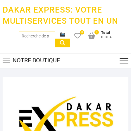
Skip
DAKAR EXPRESS: VOTRE
to
content
MULTISERVICES TOUT EN UN
0
0
Total
Recherche
0 CFA
pour :
NOTRE BOUTIQUE