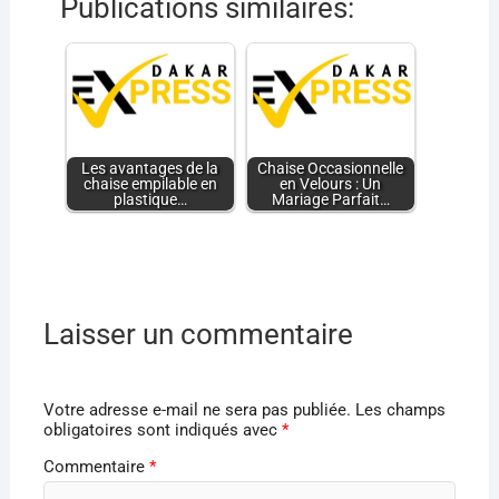
Publications similaires:
Les avantages de la
Chaise Occasionnelle
chaise empilable en
en Velours : Un
plastique…
Mariage Parfait…
Laisser un commentaire
Votre adresse e-mail ne sera pas publiée.
Les champs
obligatoires sont indiqués avec
*
Commentaire
*