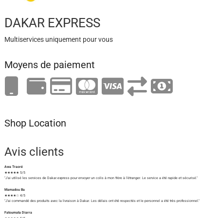
DAKAR EXPRESS
Multiservices uniquement pour vous
Moyens de paiement
Shop Location
Avis clients
Awa Traoré
★★★★★ 5/5
"J'ai utilisé les services de Dakar.express pour envoyer un colis à mon frère à l'étranger. Le service a été rapide et sécurisé."
Mamadou Ba
★★★★☆ 4/5
"J'ai commandé des produits avec la livraison à Dakar. Les délais ont été respectés et le personnel a été très professionnel."
Fatoumata Diarra