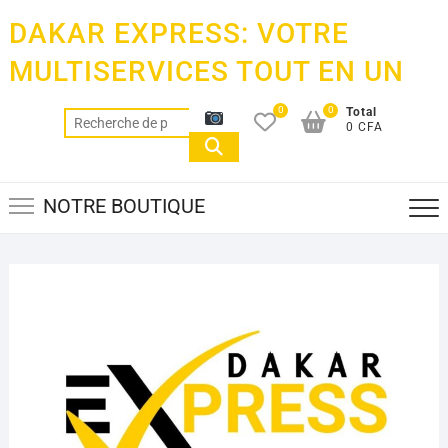
Skip
DAKAR EXPRESS: VOTRE
to
content
MULTISERVICES TOUT EN UN
0
0
Total
Recherche
0 CFA
pour :
NOTRE BOUTIQUE