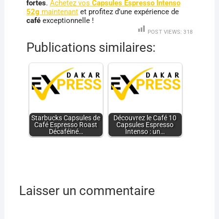
fortes
.
Achetez vos
Capsules Espresso Intenso
52g
maintenant
et profitez d’une expérience de
café
exceptionnelle !
POST VIEWS:
318
Publications similaires:
Starbucks Capsules de
Découvrez le Café 10
Café Espresso Roast
Capsules Espresso
Décaféiné…
Intenso : un…
Laisser un commentaire