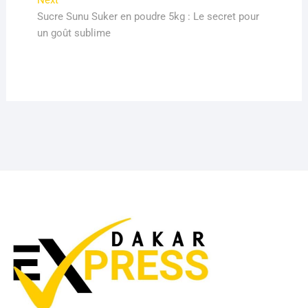
Next
post:
Sucre Sunu Suker en poudre 5kg : Le secret pour
un goût sublime