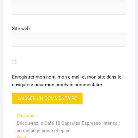
Site web
Enregistrer mon nom, mon e-mail et mon site dans le
navigateur pour mon prochain commentaire.
Navigation
Previous
Previous
post:
Découvrez le Café 10 Capsules Espresso Intenso :
de
un mélange boisé et épicé
l’article
Next