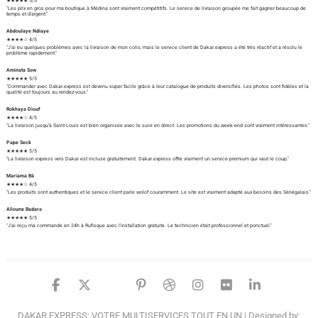
★★★★★ 5/5
"Les prix en gros pour ma boutique à Médina sont vraiment compétitifs. Le service de livraison groupée me fait gagner beaucoup de
temps et d'argent."
Abdoulaye Ndiaye
★★★★☆ 4/5
"J'ai eu quelques problèmes avec la livraison de mon colis, mais le service client de Dakar.express a été très réactif et a résolu le
problème rapidement."
Aminata Sow
★★★★★ 5/5
"Commander avec Dakar.express est devenu super facile grâce à leur catalogue de produits diversifiés. Les photos sont fidèles et la
qualité est toujours au rendez-vous."
Rokhaya Diouf
★★★★☆ 4/5
"La livraison jusqu'à Saint-Louis est bien organisée avec le suivi en direct. Les promotions du week-end sont vraiment intéressantes."
Pape Seck
★★★★★ 5/5
"La livraison express vers Dakar est incluse gratuitement. Dakar.express offre vraiment un service premium qui vaut le coup."
Mariama Bâ
★★★★☆ 4/5
"Les produits sont authentiques et le service client parle wolof couramment. Le site est vraiment adapté aux besoins des Sénégalais."
Alioune Badara
★★★★★ 5/5
"J'ai reçu ma commande en 24h à Rufisque avec l'installation gratuite. Le technicien était professionnel et ponctuel."
facebook
twitter
google
pinterest
dribbble
instagram
flickr
linked
DAKAR EXPRESS: VOTRE MULTISERVICES TOUT EN UN
| Designed by: