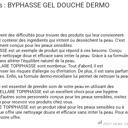
bles : BYPHASSE GEL DOUCHE DERMO
t des difficultés pour trouver des produits qui leur conviennent.
contenir des ingrédients qui irritent ou dessèchent la peau. C’est
uement conçus pour les peaux sensibles.
st un exemple de produit qui répond à ces besoins. Conçu
 nettoyage doux et efficace sans irriter la peau. Grâce à sa formule
ns altérer l’équilibre naturel de la peau.
E TOPIPHASSE sont nombreux. Tout d’abord, il est
iser les risques d’allergie ou d’irritation. De plus, il est sans parfu
les. Enfin, sa formule dermo-micellaire lui permet de nettoyer la pea
 est essentiel de prendre soin de votre peau en utilisant des
LARE TOPIPHASSE est un excellent choix pour une hygiène
 d’autres soins personnels conçus pour les peaux sensibles, visitez
on pour recevoir vos produits chez vous.
PIPHASSE est un produit idéal pour les peaux sensibles ou à
e offre une nettoyage douce et efficace sans irriter la peau. Pour e
notre offre.
POST VIEWS:
33