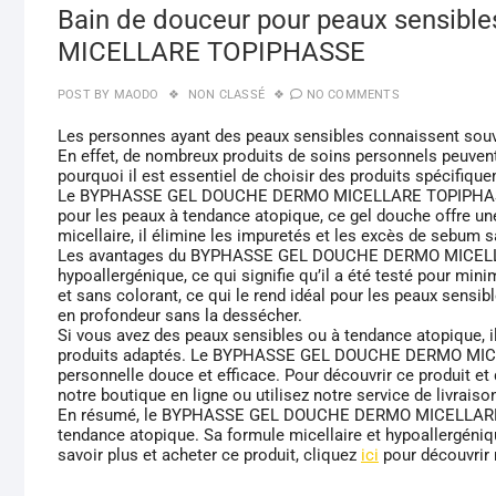
Bain de douceur pour peaux sensi
MICELLARE TOPIPHASSE
POST BY
MAODO
NON CLASSÉ
NO COMMENTS
Les personnes ayant des peaux sensibles connaissent souven
En effet, de nombreux produits de soins personnels peuvent 
pourquoi il est essentiel de choisir des produits spécifiq
Le BYPHASSE GEL DOUCHE DERMO MICELLARE TOPIPHASSE e
pour les peaux à tendance atopique, ce gel douche offre une
micellaire, il élimine les impuretés et les excès de sebum sa
Les avantages du BYPHASSE GEL DOUCHE DERMO MICELLAR
hypoallergénique, ce qui signifie qu’il a été testé pour minim
et sans colorant, ce qui le rend idéal pour les peaux sensib
en profondeur sans la dessécher.
Si vous avez des peaux sensibles ou à tendance atopique, il
produits adaptés. Le BYPHASSE GEL DOUCHE DERMO MICEL
personnelle douce et efficace. Pour découvrir ce produit et
notre boutique en ligne ou utilisez notre service de livrais
En résumé, le BYPHASSE GEL DOUCHE DERMO MICELLARE TO
tendance atopique. Sa formule micellaire et hypoallergéniqu
savoir plus et acheter ce produit, cliquez
ici
pour découvrir 