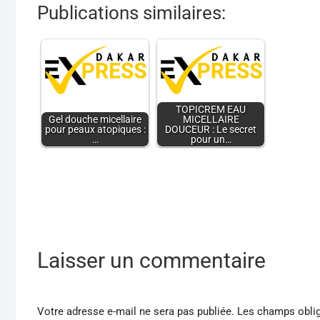
Publications similaires:
TOPICREM EAU
Gel douche micellaire
MICELLAIRE
pour peaux atopiques :
DOUCEUR : Le secret
…
pour un…
Laisser un commentaire
Votre adresse e-mail ne sera pas publiée.
Les champs oblig