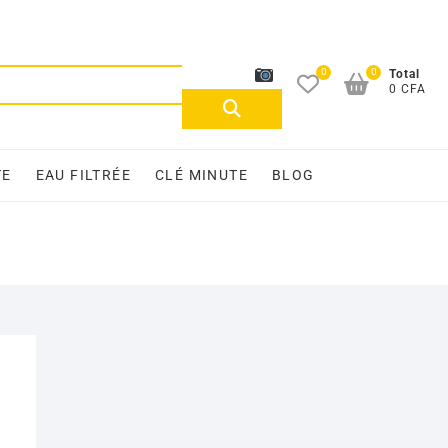
0
0
Recherche
Total
0 CFA
pour :
TE
EAU FILTRÉE
CLÉ MINUTE
BLOG