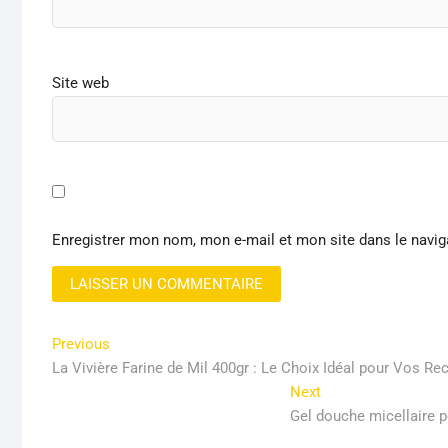
Site web
Enregistrer mon nom, mon e-mail et mon site dans le navi
Navigation
Previous
Previous
post:
La Vivière Farine de Mil 400gr : Le Choix Idéal pour Vos Re
de
Next
Next
l’article
post:
Gel douche micellaire 