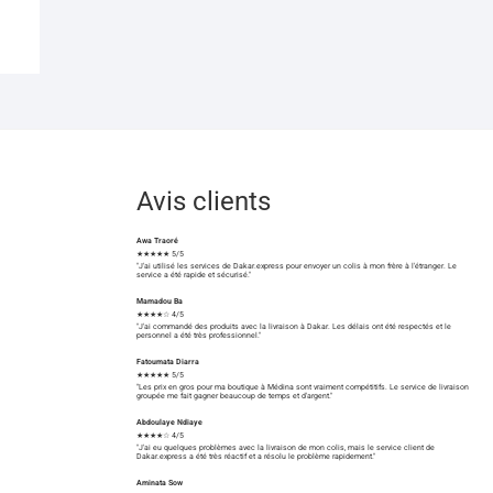
Avis clients
Awa Traoré
★★★★★ 5/5
"J'ai utilisé les services de Dakar.express pour envoyer un colis à mon frère à l'étranger. Le
service a été rapide et sécurisé."
Mamadou Ba
★★★★☆ 4/5
"J'ai commandé des produits avec la livraison à Dakar. Les délais ont été respectés et le
personnel a été très professionnel."
Fatoumata Diarra
★★★★★ 5/5
"Les prix en gros pour ma boutique à Médina sont vraiment compétitifs. Le service de livraison
groupée me fait gagner beaucoup de temps et d'argent."
Abdoulaye Ndiaye
★★★★☆ 4/5
"J'ai eu quelques problèmes avec la livraison de mon colis, mais le service client de
Dakar.express a été très réactif et a résolu le problème rapidement."
Aminata Sow