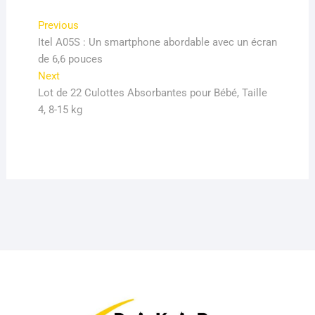
Navigation
Previous
Previous
post:
Itel A05S : Un smartphone abordable avec un écran
de
de 6,6 pouces
l’article
Next
Next
post:
Lot de 22 Culottes Absorbantes pour Bébé, Taille
4, 8-15 kg