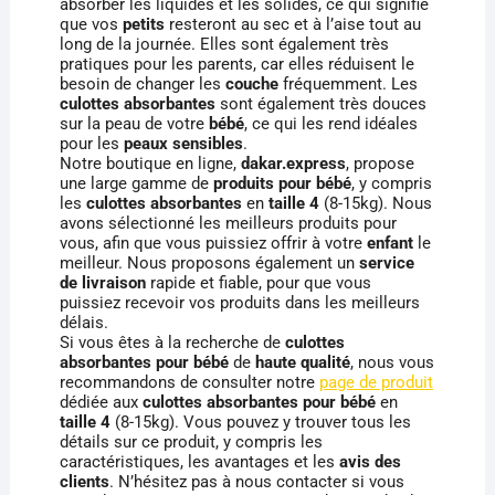
absorber les liquides et les solides, ce qui signifie
que vos
petits
resteront au sec et à l’aise tout au
long de la journée. Elles sont également très
pratiques pour les parents, car elles réduisent le
besoin de changer les
couche
fréquemment. Les
culottes absorbantes
sont également très douces
sur la peau de votre
bébé
, ce qui les rend idéales
pour les
peaux sensibles
.
Notre boutique en ligne,
dakar.express
, propose
une large gamme de
produits pour bébé
, y compris
les
culottes absorbantes
en
taille 4
(8-15kg). Nous
avons sélectionné les meilleurs produits pour
vous, afin que vous puissiez offrir à votre
enfant
le
meilleur. Nous proposons également un
service
de livraison
rapide et fiable, pour que vous
puissiez recevoir vos produits dans les meilleurs
délais.
Si vous êtes à la recherche de
culottes
absorbantes pour bébé
de
haute qualité
, nous vous
recommandons de consulter notre
page de produit
dédiée aux
culottes absorbantes pour bébé
en
taille 4
(8-15kg). Vous pouvez y trouver tous les
détails sur ce produit, y compris les
caractéristiques, les avantages et les
avis des
clients
. N’hésitez pas à nous contacter si vous