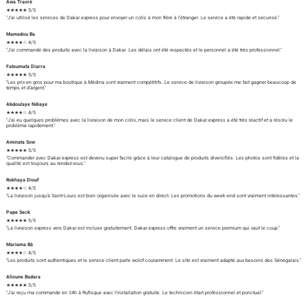
Awa Traoré
★★★★★ 5/5
"J'ai utilisé les services de Dakar.express pour envoyer un colis à mon frère à l'étranger. Le service a été rapide et sécurisé."
Mamadou Ba
★★★★☆ 4/5
"J'ai commandé des produits avec la livraison à Dakar. Les délais ont été respectés et le personnel a été très professionnel."
Fatoumata Diarra
★★★★★ 5/5
"Les prix en gros pour ma boutique à Médina sont vraiment compétitifs. Le service de livraison groupée me fait gagner beaucoup de
temps et d'argent."
Abdoulaye Ndiaye
★★★★☆ 4/5
"J'ai eu quelques problèmes avec la livraison de mon colis, mais le service client de Dakar.express a été très réactif et a résolu le
problème rapidement."
Aminata Sow
★★★★★ 5/5
"Commander avec Dakar.express est devenu super facile grâce à leur catalogue de produits diversifiés. Les photos sont fidèles et la
qualité est toujours au rendez-vous."
Rokhaya Diouf
★★★★☆ 4/5
"La livraison jusqu'à Saint-Louis est bien organisée avec le suivi en direct. Les promotions du week-end sont vraiment intéressantes."
Pape Seck
★★★★★ 5/5
"La livraison express vers Dakar est incluse gratuitement. Dakar.express offre vraiment un service premium qui vaut le coup."
Mariama Bâ
★★★★☆ 4/5
"Les produits sont authentiques et le service client parle wolof couramment. Le site est vraiment adapté aux besoins des Sénégalais."
Alioune Badara
★★★★★ 5/5
"J'ai reçu ma commande en 24h à Rufisque avec l'installation gratuite. Le technicien était professionnel et ponctuel."