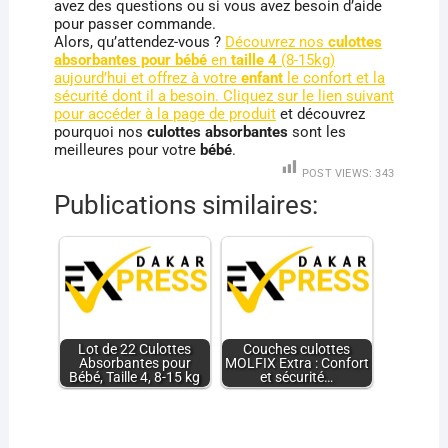
avez des questions ou si vous avez besoin d’aide
pour passer commande.
Alors, qu’attendez-vous ?
Découvrez nos
culottes
absorbantes pour bébé
en
taille 4
(8-15kg)
aujourd’hui et offrez à votre
enfant
le confort et la
sécurité dont il a besoin. Cliquez sur le lien suivant
pour accéder à la
page de produit
et découvrez
pourquoi nos
culottes absorbantes
sont les
meilleures pour votre
bébé
.
POST VIEWS:
343
Publications similaires:
Lot de 22 Culottes
Couches culottes
Absorbantes pour
MOLFIX Extra : Confort
Bébé, Taille 4, 8-15 kg
et sécurité…