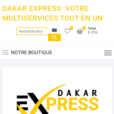
Skip
DAKAR EXPRESS: VOTRE
to
content
MULTISERVICES TOUT EN UN
0
0
Total
Recherche
0 CFA
pour :
NOTRE BOUTIQUE