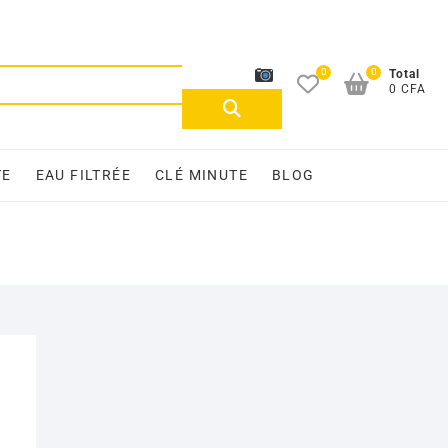
0
0
Recherche
Total
0 CFA
pour :
TE
EAU FILTRÉE
CLÉ MINUTE
BLOG