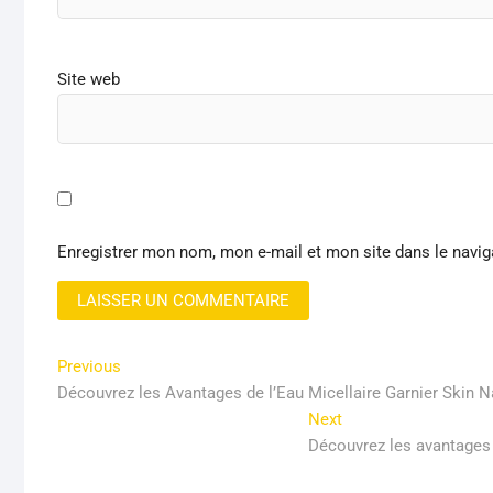
Site web
Enregistrer mon nom, mon e-mail et mon site dans le navi
Navigation
Previous
Previous
post:
Découvrez les Avantages de l’Eau Micellaire Garnier Skin N
de
Next
Next
l’article
post:
Découvrez les avantages 