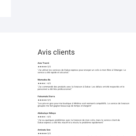
Avis clients
Awa Traoré
★★★★★ 5/5
"J'ai utilisé les services de Dakar.express pour envoyer un colis à mon frère à l'étranger. Le
service a été rapide et sécurisé."
Mamadou Ba
★★★★☆ 4/5
"J'ai commandé des produits avec la livraison à Dakar. Les délais ont été respectés et le
personnel a été très professionnel."
Fatoumata Diarra
★★★★★ 5/5
"Les prix en gros pour ma boutique à Médina sont vraiment compétitifs. Le service de livraison
groupée me fait gagner beaucoup de temps et d'argent."
Abdoulaye Ndiaye
★★★★☆ 4/5
"J'ai eu quelques problèmes avec la livraison de mon colis, mais le service client de
Dakar.express a été très réactif et a résolu le problème rapidement."
Aminata Sow
★★★★★ 5/5