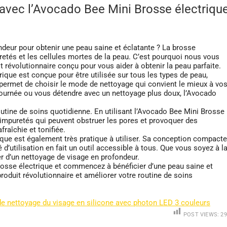
 avec l’Avocado Bee Mini Brosse électriqu
deur pour obtenir une peau saine et éclatante ? La brosse
uretés et les cellules mortes de la peau. C’est pourquoi nous vous
 révolutionnaire conçu pour vous aider à obtenir la peau parfaite.
rique est conçue pour être utilisée sur tous les types de peau,
permet de choisir le mode de nettoyage qui convient le mieux à vo
journée ou vous détendre avec un nettoyage plus doux, l’Avocado
outine de soins quotidienne. En utilisant l’Avocado Bee Mini Brosse
s impuretés qui peuvent obstruer les pores et provoquer des
raîchie et tonifiée.
ique est également très pratique à utiliser. Sa conception compacte
é d’utilisation en fait un outil accessible à tous. Que vous soyez à l
r d’un nettoyage de visage en profondeur.
rosse électrique et commencez à bénéficier d’une peau saine et
produit révolutionnaire et améliorer votre routine de soins
e nettoyage du visage en silicone avec photon LED 3 couleurs
POST VIEWS:
29