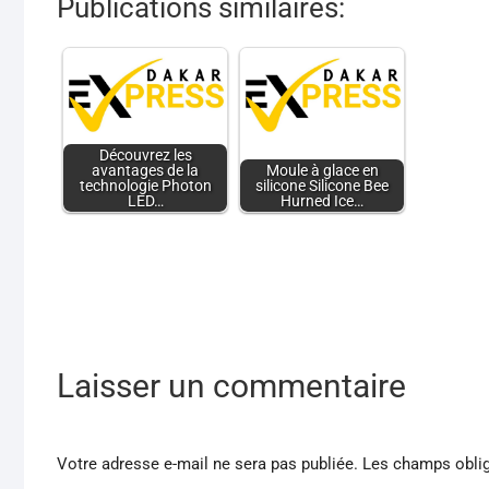
Publications similaires:
Découvrez les
avantages de la
Moule à glace en
technologie Photon
silicone Silicone Bee
LED…
Hurned Ice…
Laisser un commentaire
Votre adresse e-mail ne sera pas publiée.
Les champs oblig