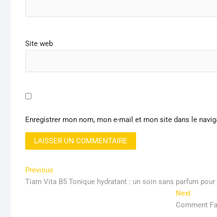
Site web
Enregistrer mon nom, mon e-mail et mon site dans le navi
Navigation
Previous
Previous
post:
Tiam Vita B5 Tonique hydratant : un soin sans parfum pour
de
Next
Next
l’article
post:
Comment Fai