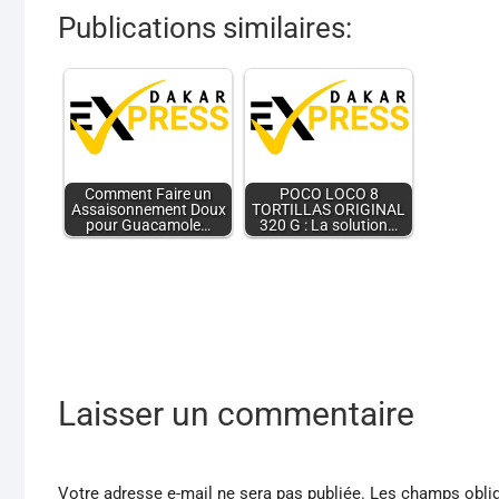
Publications similaires:
Comment Faire un
POCO LOCO 8
Assaisonnement Doux
TORTILLAS ORIGINAL
pour Guacamole…
320 G : La solution…
Laisser un commentaire
Votre adresse e-mail ne sera pas publiée.
Les champs oblig