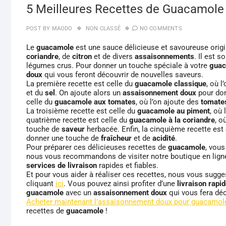
5 Meilleures Recettes de Guacamol
POST BY
MAODO
NON CLASSÉ
NO COMMENTS
Le
guacamole
est une sauce délicieuse et savoureuse origin
coriandre
, de
citron
et de divers
assaisonnements
. Il est
légumes crus. Pour donner un touche spéciale à votre
guac
doux
qui vous feront découvrir de nouvelles saveurs.
La première recette est celle du
guacamole classique
, où 
et du
sel
. On ajoute alors un
assaisonnement doux
pour do
celle du
guacamole aux tomates
, où l’on ajoute des
tomate
La troisième recette est celle du
guacamole au piment
, où
quatrième recette est celle du
guacamole à la coriandre
, o
touche de
saveur
herbacée. Enfin, la cinquième recette est
donner une touche de
fraîcheur
et de
acidité
.
Pour préparer ces délicieuses recettes de
guacamole
, vous
nous vous recommandons de visiter notre boutique en lig
services de livraison
rapides et fiables.
Et pour vous aider à réaliser ces recettes, nous vous sugg
cliquant
ici
. Vous pouvez ainsi profiter d’une
livraison rapi
guacamole
avec un
assaisonnement doux
qui vous fera déc
Acheter maintenant l’assaisonnement doux pour guacamol
recettes de
guacamole
!