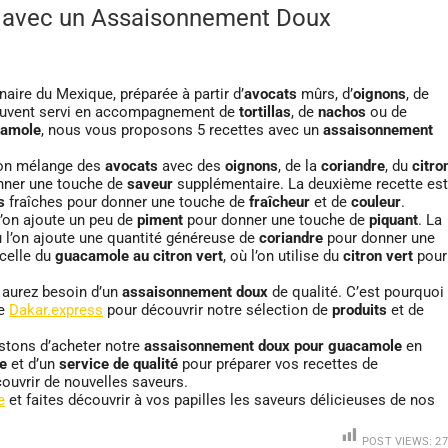
e avec un Assaisonnement Doux
aire du Mexique, préparée à partir d’
avocats
mûrs, d’
oignons
, de
 souvent servi en accompagnement de
tortillas
, de
nachos
ou de
amole
, nous vous proposons 5 recettes avec un
assaisonnement
l’on mélange des
avocats
avec des
oignons
, de la
coriandre
, du
citro
nner une touche de
saveur
supplémentaire. La deuxième recette est
s
fraîches pour donner une touche de
fraîcheur
et de
couleur
.
 l’on ajoute un peu de
piment
pour donner une touche de
piquant
. La
ù l’on ajoute une quantité généreuse de
coriandre
pour donner une
 celle du
guacamole au citron vert
, où l’on utilise du
citron vert
pour
 aurez besoin d’un
assaisonnement doux
de qualité. C’est pourquoi
ne
Dakar.express
pour découvrir notre sélection de
produits
et de
estons d’acheter notre
assaisonnement doux pour guacamole
en
de
et d’un
service de qualité
pour préparer vos recettes de
ouvrir de nouvelles saveurs.
e
et faites découvrir à vos papilles les saveurs délicieuses de nos
POST VIEWS:
27