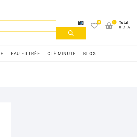
0
0
Recherche
Total
0 CFA
pour :
TE
EAU FILTRÉE
CLÉ MINUTE
BLOG