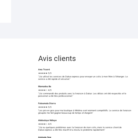
Avis clients
Awa Traoré
★★★★★ 5/5
"J'ai utilisé les services de Dakar.express pour envoyer un colis à mon frère à l'étranger. Le
service a été rapide et sécurisé."
Mamadou Ba
★★★★☆ 4/5
"J'ai commandé des produits avec la livraison à Dakar. Les délais ont été respectés et le
personnel a été très professionnel."
Fatoumata Diarra
★★★★★ 5/5
"Les prix en gros pour ma boutique à Médina sont vraiment compétitifs. Le service de livraison
groupée me fait gagner beaucoup de temps et d'argent."
Abdoulaye Ndiaye
★★★★☆ 4/5
"J'ai eu quelques problèmes avec la livraison de mon colis, mais le service client de
Dakar.express a été très réactif et a résolu le problème rapidement."
Aminata Sow