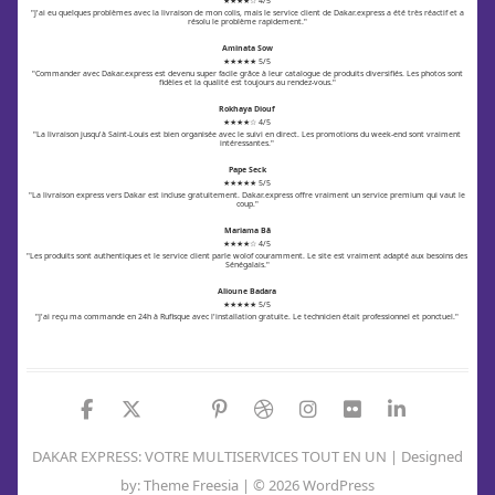
★★★★☆ 4/5
"J'ai eu quelques problèmes avec la livraison de mon colis, mais le service client de Dakar.express a été très réactif et a
résolu le problème rapidement."
Aminata Sow
★★★★★ 5/5
"Commander avec Dakar.express est devenu super facile grâce à leur catalogue de produits diversifiés. Les photos sont
fidèles et la qualité est toujours au rendez-vous."
Rokhaya Diouf
★★★★☆ 4/5
"La livraison jusqu'à Saint-Louis est bien organisée avec le suivi en direct. Les promotions du week-end sont vraiment
intéressantes."
Pape Seck
★★★★★ 5/5
"La livraison express vers Dakar est incluse gratuitement. Dakar.express offre vraiment un service premium qui vaut le
coup."
Mariama Bâ
★★★★☆ 4/5
"Les produits sont authentiques et le service client parle wolof couramment. Le site est vraiment adapté aux besoins des
Sénégalais."
Alioune Badara
★★★★★ 5/5
"J'ai reçu ma commande en 24h à Rufisque avec l'installation gratuite. Le technicien était professionnel et ponctuel."
DAKAR EXPRESS: VOTRE MULTISERVICES TOUT EN UN
| Designed
by:
Theme Freesia
| © 2026
WordPress