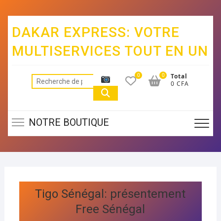
DAKAR EXPRESS: VOTRE
MULTISERVICES TOUT EN UN
0
0
Total
0 CFA
NOTRE BOUTIQUE
Tigo Sénégal: présentement
Free Sénégal