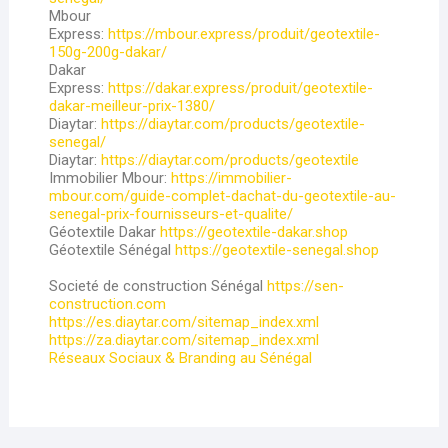
Mbour
Express:
https://mbour.express/produit/geotextile-
150g-200g-dakar/
Dakar
Express:
https://dakar.express/produit/geotextile-
dakar-meilleur-prix-1380/
Diaytar:
https://diaytar.com/products/geotextile-
senegal/
Diaytar:
https://diaytar.com/products/geotextile
Immobilier Mbour:
https://immobilier-
mbour.com/guide-complet-dachat-du-geotextile-au-
senegal-prix-fournisseurs-et-qualite/
Géotextile Dakar
https://geotextile-dakar.shop
Géotextile Sénégal
https://geotextile-senegal.shop
Societé de construction Sénégal
https://sen-
construction.com
https://es.diaytar.com/sitemap_index.xml
https://za.diaytar.com/sitemap_index.xml
Réseaux Sociaux & Branding au Sénégal