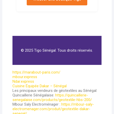
© 2025 Tigo Sénégal. Tous droits réservés.
https://marabout-paris.com/
mbour.express
Ndar.express
Cuisine Équipée Dakar – Sénégal
Les principaux vendeurs de géotextiles au Sénégal:
Quincaillerie Sénégalaise:
https://quincaillerie-
senegalaise.com/products/geotextile-hbs-200/
Mbour Saly Electroménager :
https://mbour-saly-
electromenager.com/produit/geotextile-dakar-
senegal/