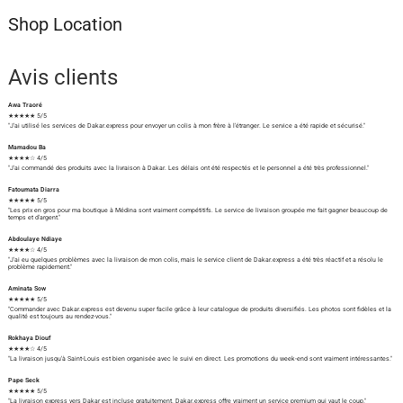
Shop Location
Avis clients
Awa Traoré
★★★★★ 5/5
"J'ai utilisé les services de Dakar.express pour envoyer un colis à mon frère à l'étranger. Le service a été rapide et sécurisé."
Mamadou Ba
★★★★☆ 4/5
"J'ai commandé des produits avec la livraison à Dakar. Les délais ont été respectés et le personnel a été très professionnel."
Fatoumata Diarra
★★★★★ 5/5
"Les prix en gros pour ma boutique à Médina sont vraiment compétitifs. Le service de livraison groupée me fait gagner beaucoup de
temps et d'argent."
Abdoulaye Ndiaye
★★★★☆ 4/5
"J'ai eu quelques problèmes avec la livraison de mon colis, mais le service client de Dakar.express a été très réactif et a résolu le
problème rapidement."
Aminata Sow
★★★★★ 5/5
"Commander avec Dakar.express est devenu super facile grâce à leur catalogue de produits diversifiés. Les photos sont fidèles et la
qualité est toujours au rendez-vous."
Rokhaya Diouf
★★★★☆ 4/5
"La livraison jusqu'à Saint-Louis est bien organisée avec le suivi en direct. Les promotions du week-end sont vraiment intéressantes."
Pape Seck
★★★★★ 5/5
"La livraison express vers Dakar est incluse gratuitement. Dakar.express offre vraiment un service premium qui vaut le coup."