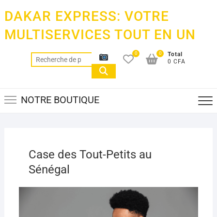
Skip
DAKAR EXPRESS: VOTRE
to
content
MULTISERVICES TOUT EN UN
0
0
Total
Recherche
0 CFA
pour :
NOTRE BOUTIQUE
Case des Tout-Petits au
Sénégal